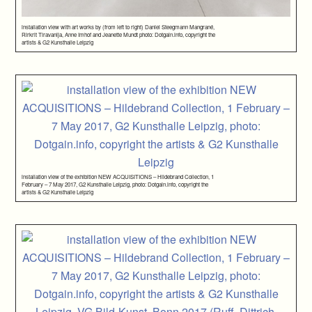
installation view with art works by (from left to right) Daniel Steegmann Mangrané,
Rirkrit Tiravanija, Anne Imhof and Jeanette Mundt photo: Dotgain.info, copyright the
artists & G2 Kunsthalle Leipzig
installation view of the exhibition NEW ACQUISITIONS – Hildebrand Collection, 1
February – 7 May 2017, G2 Kunsthalle Leipzig, photo: Dotgain.info, copyright the
artists & G2 Kunsthalle Leipzig