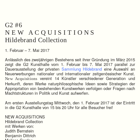
G2 #6
N E W A C Q U I S I T I O N S
Hildebrand Collection
1. Februar – 7. Mai 2017
Anlässlich des zweijährigen Bestehens seit ihrer Gründung im März 2015
zeigt die G2 Kunsthalle vom 1. Februar bis 7. Mai 2017 parallel zur
Dauerausstellung der privaten
Sammlung Hildebrand
eine Auswahl an
Neuerwerbungen nationaler und internationaler zeitgenössischer Kunst.
vereint 14 Künstler verschiedener Generation und
New Acquisitions
Herkunft, deren Werke naturphilosophische Ideen sowie Strategien der
Appropriation von bestehenden Kunstwerken verfolgen oder Fragen nach
Machtstrukturen in Politik und Kunst aufwerfen.
Am ersten Ausstellungstag Mittwoch, den 1. Februar 2017 ist der Eintritt
in die G2 Kunsthalle von 15 bis 20 Uhr für alle Besucher frei!
NEW ACQUISITIONS
Hildebrand Collection
mit Werken von:
Judith Bernstein
Benjamin Dittrich