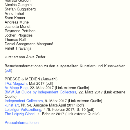
Melissa Gordon
Nicolás Guagnini
Stefan Guggisberg
Anne Imhof
Sven Kroner
Andreas Mühe
Jeanette Mundt
Raymond Pettibon
Jochen Plogsties
Thomas Ruff
Daniel Steegmann Mangrané
Rirkrit Tiravanija
kuratiert von Anka Ziefer
Besucherinformationen zu den ausgestellten Künstlern und Kunstwerken
(
pdf
)
PRESSE & MEDIEN (Auswahl)
FAZ Magazin
, Mai 2017 (pdf)
ArtMapp Blog
, 22. März 2017 (Link externe Quelle)
BMW Art Guide by Independent Collectors
, 22. März 2017 (Link externe
Quelle)
Independent Collectors
, 9. März 2017 (Link externe Quelle)
kunst:art
, Nr. 54, Ausgabe März/April 2017 (pdf)
Leipziger Volkszeitung
, 4./5. Februar 2017, S. 10 (pdf)
The Leipzig Glocal
, 1. Februar 2017 (Link externe Quelle)
Presseinformationen