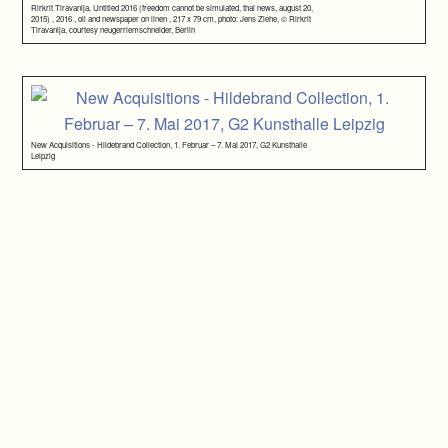
Rirkrit Tiravanija, Untitled 2016 (freedom cannot be simulated, thai news, august 20,
2015) , 2016 , oil and newspaper on linen , 217 x 79 cm, photo: Jens Ziehe, © Rirkrit
Tiravanija, courtesy neugerriemschneider, Berlin
New Acquisitions - Hildebrand Collection, 1. Februar – 7. Mai 2017, G2 Kunsthalle
Leipzig