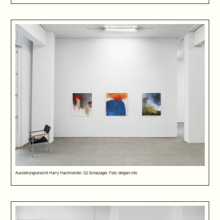
Ausstellungsansicht Harry Hachmeister, G2 Schaulager, Foto: dotgain.info