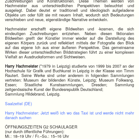
Zuschreibungen und Konstruktionen. Diese Themen werden von
Hachmeister aus unterschiedlichen Perspektiven beleuchtet und
ausgelegt. Dabei deutet er traditionell und ideologisch aufgeladene
Objekte um oder füllt sie mit neuem Inhalt, wodurch sich Bedeutungen
verschieben und neue, eigenständige Narrative entwickeln.
Hachmeister erschafft eigene Bildwelten und -kosmen, die sich
eindeutigen Zuschreibungen entziehen. Neben diesen fiktionalen
Bildwelten greift der Künstler immer wieder auf die Darstellung des
eigenen Körpers zurück und reflektiert mittels der Fotografie den Blick
auf das eigene Ich aus einer äußeren Perspektive. Das gemeinsame
Wirken dieser unterschiedlichen Bildstrategien führt zu einer komplexen
Vielfalt an Ausdrucksformen und Sichtweisen.
Harry Hachmeister
(*1979 in Leipzig) studierte von 1999 bis 2007 an der
Hochschule für Grafik und Buchkunst in Leipzig in der Klasse von Timm
Rautert. Seine Werke sind unter anderem in folgenden Sammlungen
vertreten: Museum der bildenden Künste, Leipzig; Museum Folkwang,
Essen; Staatliche Kunstsammlungen, Dresden; Sammlung
zeitgenössische Kunst der Bundesrepublik Deutschland;
Sammlung Hildebrand, Leipzig.
Saalzettel (DE)
Harry Hachmeister: Jetzt weiß ich wo das Taxi ist und werde nicht mehr
danach suchen
ÖFFNUNGSZEITEN G2 SCHAULAGER
(nur durch öffentliche Führungen):
Mi.: 18–19 Uhr / Fr.–So.: 15–16 Uhr