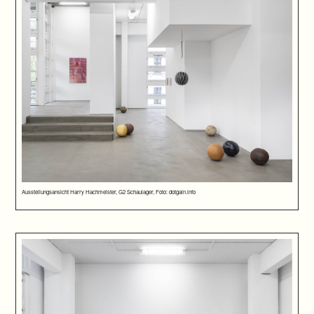
Ausstellungsansicht Harry Hachmeister, G2 Schaulager, Foto: dotgain.info