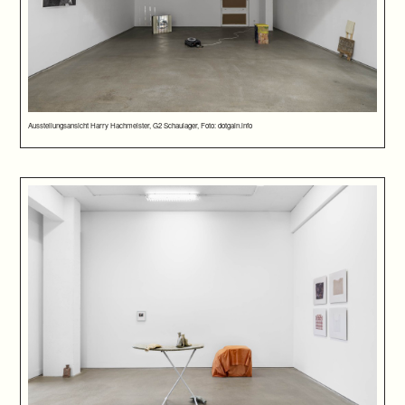
Ausstellungsansicht Harry Hachmeister, G2 Schaulager, Foto: dotgain.info