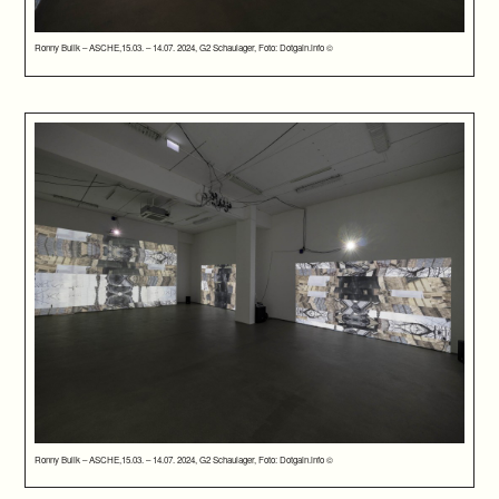
Ronny Bulik – ASCHE,15.03. – 14.07. 2024, G2 Schaulager, Foto: Dotgain.info ©
Ronny Bulik – ASCHE,15.03. – 14.07. 2024, G2 Schaulager, Foto: Dotgain.info ©