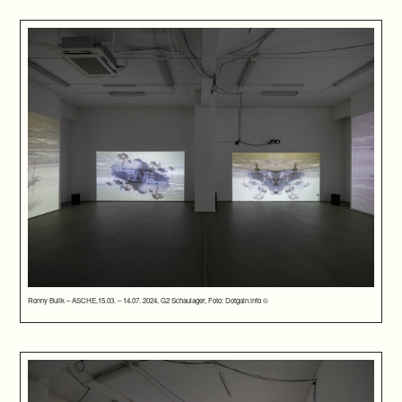
Ronny Bulik – ASCHE,15.03. – 14.07. 2024, G2 Schaulager, Foto: Dotgain.info ©