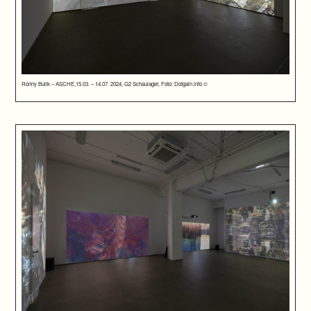
Ronny Bulik – ASCHE,15.03. – 14.07. 2024, G2 Schaulager, Foto: Dotgain.info ©