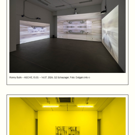
Ronny Bulik – ASCHE,15.03. – 14.07. 2024, G2 Schaulager, Foto: Dotgain.info ©