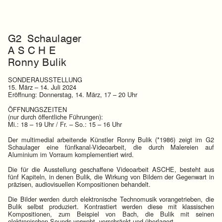
G2 Schaulager
A S C H E
Ronny Bulik
SONDERAUSSTELLUNG
15. März – 14. Juli 2024
Eröffnung: Donnerstag, 14. März, 17 – 20 Uhr
ÖFFNUNGSZEITEN
(nur durch öffentliche Führungen):
Mi.: 18 – 19 Uhr / Fr. – So.: 15 – 16 Uhr
Der multimedial arbeitende Künstler Ronny Bulik (*1986) zeigt im G2
Schaulager eine fünfkanal-Videoarbeit, die durch Malereien auf
Aluminium im Vorraum komplementiert wird.
Die für die Ausstellung geschaffene Videoarbeit ASCHE, besteht aus
fünf Kapiteln, in denen Bulik, die Wirkung von Bildern der Gegenwart in
präzisen, audiovisuellen Kompositionen behandelt.
Die Bilder werden durch elektronische Technomusik vorangetrieben, die
Bulik selbst produziert. Kontrastiert werden diese mit klassischen
Kompositionen, zum Beispiel von Bach, die Bulik mit seinen
elektronischen Sounds verwebt, verschränkt und überlagert.