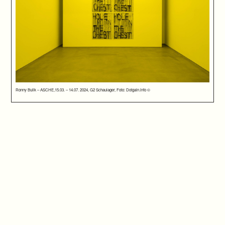
Ronny Bulik – ASCHE,15.03. – 14.07. 2024, G2 Schaulager, Foto: Dotgain.info ©